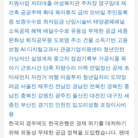
지원사업
저리대출
여성복지관 주차장
영구임대 재
건축
공공주택 확대
육아휴직 급여
모바일 주민등록
증
보증수수료
최저임금
난임시술비
태양광폐패널
소득공제 혜택
배달수수료
유동성 무제한 공급
세종
문화상
퇴직공무원
도로명 주소 건물
소득기반 고용
보험
AI 디지털교과서
관광기업지원센터
청년인턴
가상자산 실명계좌
중고차 점검기록부
가공식품
육
아기 근로시간 단축
차량수리 이력
연말정산 공제
초
미세먼지
자전거 여행
마음투자
청년일자리 도약장
려금
서울진
제주진
전남진
경남진
전북진
경북진
충
남진
충북진
강원진
광주진
울산진
대전진
대구진
세
종진
부산진
경기진
인천진
입꼬리성형
포장이사비
용
한국의 경우에도 한국은행은 경제 위기를 대처하기
위해 유동성 무제한 공급 정책을 도입했습니다. 팬데