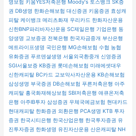
명보험
키움YES저축은행
Moody's
토스뱅크
SK증
권
DB생명
한화손해보험
대신증권
키움증권
효성캐
피탈
케이뱅크
메리츠화재
우리카드
한화자산운용
신한BNP파리바자산운용
SC제일은행
기업은행
동
양생명
교보증권
전북은행
한국자금중개
부산은행
메트라이프생명
국민은행
MG손해보험
수협
농협
유화증권
푸르덴셜생명
서울외국환중개
신영증권
SGI서울보증
KB증권
롯데손해보험
미래에셋대우
신한캐피탈
BC카드
교보악사자산운용
KB손해보험
삼성생명
부국증권
DB손해보험
푸른저축은행
아주
캐피탈
흥국화재해상보험
SBI저축은행
애큐온저축
은행
아주IB투자
삼성증권
우체국예금보험
현대카드
현대캐피탈
한화증권
외환은행
PCA생명
KTB 투자
증권
한국시티은행
한국산업은행
한국투자증권
유
진투자증권
한화생명
유진자산운용
산은캐피탈
NH