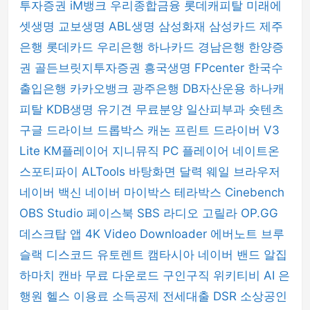
투자증권
iM뱅크
우리종합금융
롯데캐피탈
미래에
셋생명
교보생명
ABL생명
삼성화재
삼성카드
제주
은행
롯데카드
우리은행
하나카드
경남은행
한양증
권
골든브릿지투자증권
흥국생명
FPcenter
한국수
출입은행
카카오뱅크
광주은행
DB자산운용
하나캐
피탈
KDB생명
유기견 무료분양
일산피부과
숏텐츠
구글 드라이브
드롭박스
캐논 프린트 드라이버
V3
Lite
KM플레이어
지니뮤직 PC 플레이어
네이트온
스포티파이
ALTools
바탕화면 달력
웨일 브라우저
네이버 백신
네이버 마이박스
테라박스
Cinebench
OBS Studio
페이스북
SBS 라디오 고릴라
OP.GG
데스크탑 앱
4K Video Downloader
에버노트
브루
슬랙
디스코드
유토렌트
캠타시아
네이버 밴드
알집
하마치
캔바
무료 다운로드
구인구직
위키티비
AI 은
행원
헬스 이용료 소득공제
전세대출 DSR
소상공인