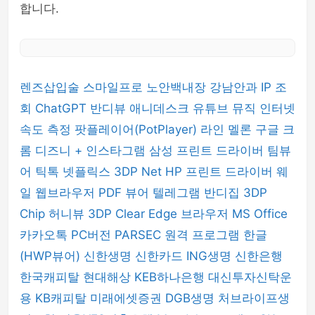
합니다.
렌즈삽입술
스마일프로
노안백내장
강남안과
IP 조
회
ChatGPT
반디뷰
애니데스크
유튜브 뮤직
인터넷
속도 측정
팟플레이어(PotPlayer)
라인
멜론
구글 크
롬
디즈니 +
인스타그램
삼성 프린트 드라이버
팀뷰
어
틱톡
넷플릭스
3DP Net
HP 프린트 드라이버
웨
일 웹브라우저
PDF 뷰어
텔레그램
반디집
3DP
Chip
허니뷰
3DP Clear
Edge 브라우저
MS Office
카카오톡 PC버전
PARSEC 원격 프로그램
한글
(HWP뷰어)
신한생명
신한카드
ING생명
신한은행
한국캐피탈
현대해상
KEB하나은행
대신투자신탁운
용
KB캐피탈
미래에셋증권
DGB생명
처브라이프생