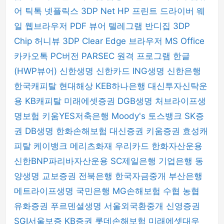
어
틱톡
넷플릭스
3DP Net
HP 프린트 드라이버
웨
일 웹브라우저
PDF 뷰어
텔레그램
반디집
3DP
Chip
허니뷰
3DP Clear
Edge 브라우저
MS Office
카카오톡 PC버전
PARSEC 원격 프로그램
한글
(HWP뷰어)
신한생명
신한카드
ING생명
신한은행
한국캐피탈
현대해상
KEB하나은행
대신투자신탁운
용
KB캐피탈
미래에셋증권
DGB생명
처브라이프생
명보험
키움YES저축은행
Moody's
토스뱅크
SK증
권
DB생명
한화손해보험
대신증권
키움증권
효성캐
피탈
케이뱅크
메리츠화재
우리카드
한화자산운용
신한BNP파리바자산운용
SC제일은행
기업은행
동
양생명
교보증권
전북은행
한국자금중개
부산은행
메트라이프생명
국민은행
MG손해보험
수협
농협
유화증권
푸르덴셜생명
서울외국환중개
신영증권
SGI서울보증
KB증권
롯데손해보험
미래에셋대우