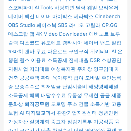
스포티파이
ALTools
바탕화면 달력
웨일 브라우저
네이버 백신
네이버 마이박스
테라박스
Cinebench
OBS Studio
페이스북
SBS 라디오 고릴라
OP.GG
데스크탑 앱
4K Video Downloader
에버노트
브루
슬랙
디스코드
유토렌트
캠타시아
네이버 밴드
알집
하마치
캔바
무료 다운로드
구인구직
위키티비
AI 은
행원
헬스 이용료 소득공제
전세대출 DSR
소상공인
지원사업
저리대출
여성복지관 주차장
영구임대 재
건축
공공주택 확대
육아휴직 급여
모바일 주민등록
증
보증수수료
최저임금
난임시술비
태양광폐패널
소득공제 혜택
배달수수료
유동성 무제한 공급
세종
문화상
퇴직공무원
도로명 주소 건물
소득기반 고용
보험
AI 디지털교과서
관광기업지원센터
청년인턴
가상자산 실명계좌
중고차 점검기록부
가공식품
육
아기 근로시간 단축
차량수리 이력
연말정산 공제
초