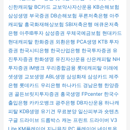
신한캐피탈
BC카드
교보악사자산운용
KB손해보험
삼성생명
부국증권
DB손해보험
푸른저축은행
아주
캐피탈
흥국화재해상보험
SBI저축은행
애큐온저축
은행
아주IB투자
삼성증권
우체국예금보험
현대카드
현대캐피탈
한화증권
외환은행
PCA생명
KTB 투자
증권
한국시티은행
한국산업은행
한국투자증권
유
진투자증권
한화생명
유진자산운용
산은캐피탈
NH
투자증권
iM뱅크
우리종합금융
롯데캐피탈
미래에
셋생명
교보생명
ABL생명
삼성화재
삼성카드
제주
은행
롯데카드
우리은행
하나카드
경남은행
한양증
권
골든브릿지투자증권
흥국생명
FPcenter
한국수
출입은행
카카오뱅크
광주은행
DB자산운용
하나캐
피탈
KDB생명
유기견 무료분양
일산피부과
숏텐츠
구글 드라이브
드롭박스
캐논 프린트 드라이버
V3
Lite
KM플레이어
지니뮤직 PC 플레이어
네이트온