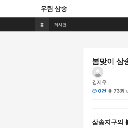
우림 삼송
홈
게시판
봄맞이 삼
김지우
0건
73회
삼송지구의 