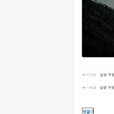
삼송 우
이전글
삼송 우
다음글
댓글
0