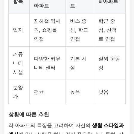
항목
B 아파트
아파트
트
지하철 역세
버스 중
학군 중
입지
권, 쇼핑몰
심, 학교
심, 산책
인접
인접
로 인접
커뮤
다양한 커뮤
기본 시
실외 운동
니티
니티 센터
설
장
시설
분양
평균
높음
낮음
가
상황에 따른 추천
각 아파트의 특징을 고려하여 자신의
생활 스타일과