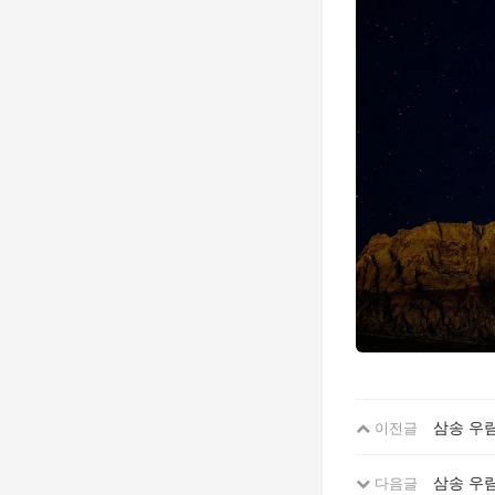
삼송 우림
이전글
삼송 우림
다음글